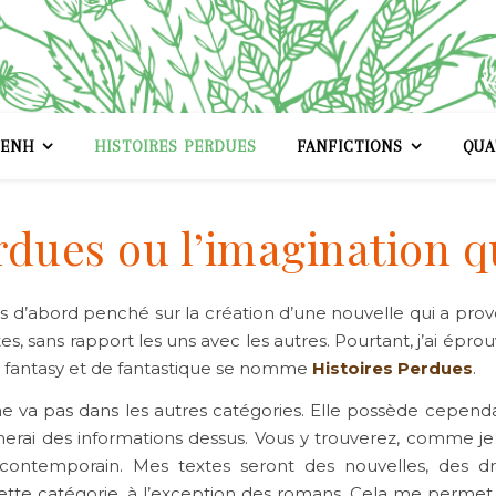
ENH
HISTOIRES PERDUES
FANFICTIONS
QUA
rdues ou l’imagination qu
 d’abord penché sur la création d’une nouvelle qui a provoqué
xtes, sans rapport les uns avec les autres. Pourtant, j’ai épro
 fantasy et de fantastique se nomme
Histoires Perdues
.
e va pas dans les autres catégories. Elle possède cepend
erai des informations dessus. Vous y trouverez, comme je l’a
 contemporain. Mes textes seront des nouvelles, des dr
tte catégorie, à l’exception des romans. Cela me permet de