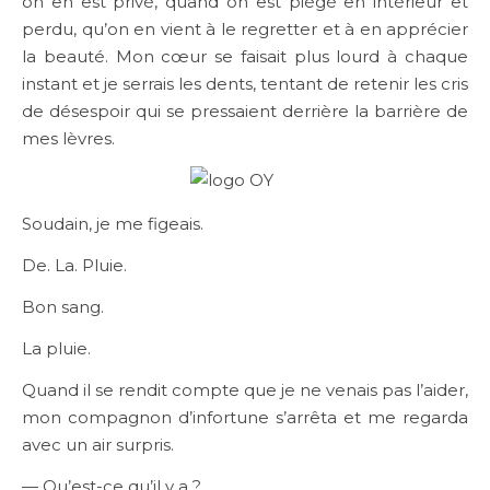
on en est privé, quand on est piégé en intérieur et
perdu, qu’on en vient à le regretter et à en apprécier
la beauté. Mon cœur se faisait plus lourd à chaque
instant et je serrais les dents, tentant de retenir les cris
de désespoir qui se pressaient derrière la barrière de
mes lèvres.
Soudain, je me figeais.
De. La. Pluie.
Bon sang.
La pluie.
Quand il se rendit compte que je ne venais pas l’aider,
mon compagnon d’infortune s’arrêta et me regarda
avec un air surpris.
— Qu’est-ce qu’il y a ?